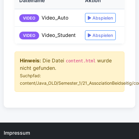
Dateiname
Aktion
Video_Auto
Abspielen
VIDEO
Video_Student
Abspielen
VIDEO
Hinweis:
Die Datei
wurde
content.html
nicht gefunden.
Suchpfad:
content/Java_OLD/Semester_1/21_AssoziationBeidseitig/co
Impressum