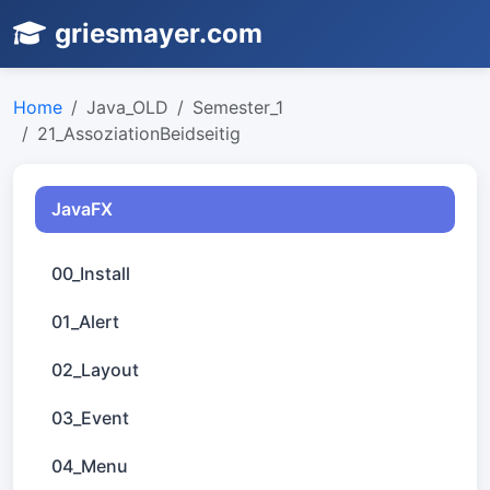
griesmayer.com
Home
Java_OLD
Semester_1
21_AssoziationBeidseitig
JavaFX
00_Install
01_Alert
02_Layout
03_Event
04_Menu