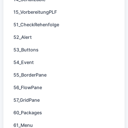
15_VorbereitungPLF
51_CheckRehenfolge
52_Alert
53_Buttons
54_Event
55_BorderPane
56_FlowPane
57_GridPane
60_Packages
61_Menu