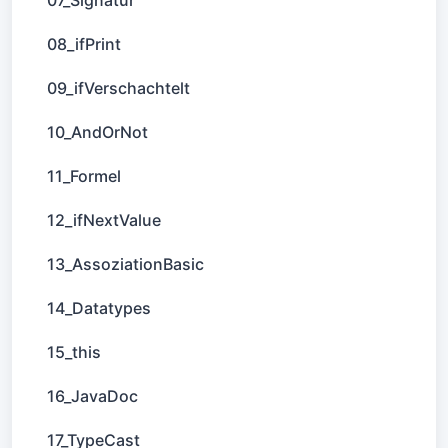
07_Signatur
08_ifPrint
09_ifVerschachtelt
10_AndOrNot
11_Formel
12_ifNextValue
13_AssoziationBasic
14_Datatypes
15_this
16_JavaDoc
17_TypeCast