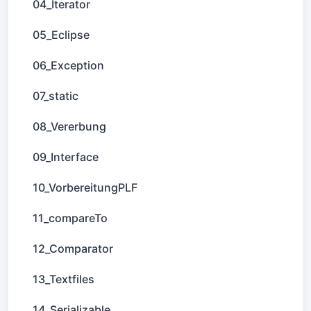
04_Iterator
05_Eclipse
06_Exception
07_static
08_Vererbung
09_Interface
10_VorbereitungPLF
11_compareTo
12_Comparator
13_Textfiles
14_Serializable