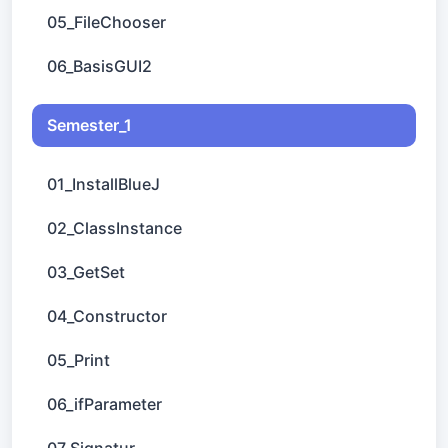
05_FileChooser
06_BasisGUI2
Semester_1
01_InstallBlueJ
02_ClassInstance
03_GetSet
04_Constructor
05_Print
06_ifParameter