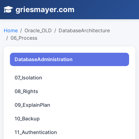
griesmayer.com
Home
Oracle_OLD
DatabaseArchitecture
06_Process
DatabaseAdministration
07_Isolation
08_Rights
09_ExplainPlan
10_Backup
11_Authentication