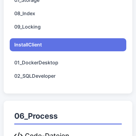
07_Storage
08_Index
09_Locking
InstallClient
01_DockerDesktop
02_SQLDeveloper
06_Process
Code-Dateien