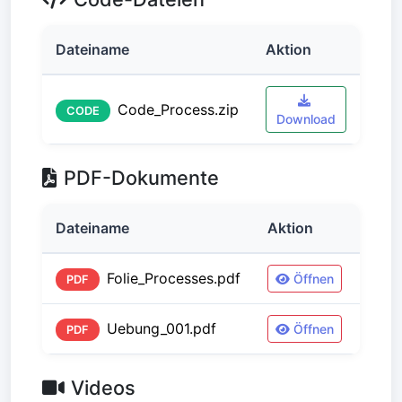
Dateiname
Aktion
Code_Process.zip
CODE
Download
PDF-Dokumente
Dateiname
Aktion
Folie_Processes.pdf
Öffnen
PDF
Uebung_001.pdf
Öffnen
PDF
Videos